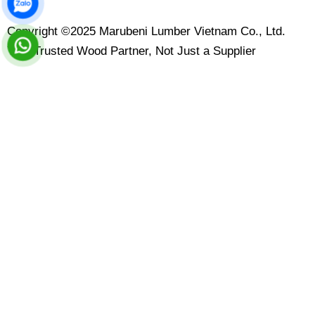
Copyright ©2025 Marubeni Lumber Vietnam Co., Ltd.
Your Trusted Wood Partner, Not Just a Supplier
Contact Us
Leave your message here and we will reply to you within
1-2 business days. Please note, we’re currently not
accepting wholesale orders or collaborations.
Name
Email
Subject
Message