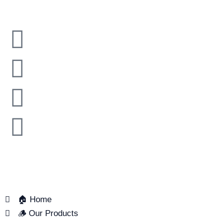
Mon – Sat | 7:30 AM – 4:30 PM
QUICK LINKS
🏠 Home
🪵 Our Products