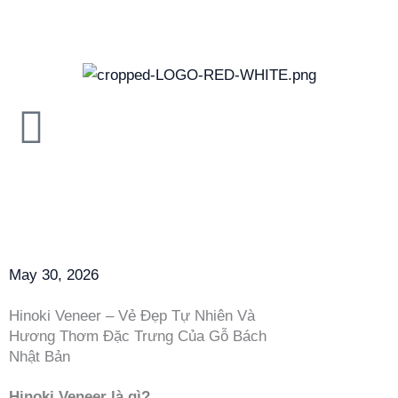
Skip
to
content
May 30, 2026
Hinoki Veneer – Vẻ Đẹp Tự Nhiên Và
Hương Thơm Đặc Trưng Của Gỗ Bách
Nhật Bản
Hinoki Veneer là gì?