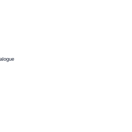
SUPPORT
LO
alogue