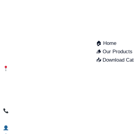
COMPANY
QUICK LINKS
MARUBENI LUMBER VIETNAM
🏠 Home
CO., LTD.
🪵 Our Products
📥 Download Cat
Address:
Lot B1.01 – B1.04, Zone A,Nhon
Hoi Industrial Park,Quy Nhon Dong
Ward, Gia Lai Province, Vietnam
Sales Contact:
Mr. Khai – (+84) 917695979