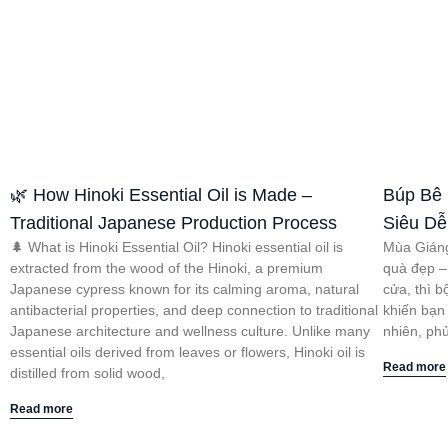
🌿 How Hinoki Essential Oil is Made –
Búp Bê 
Traditional Japanese Production Process
Siêu D
🌲 What is Hinoki Essential Oil? Hinoki essential oil is
Mùa Giáng
extracted from the wood of the Hinoki, a premium
quà đẹp –
Japanese cypress known for its calming aroma, natural
cửa, thì 
antibacterial properties, and deep connection to traditional
khiến bạn
Japanese architecture and wellness culture. Unlike many
nhiên, phủ
essential oils derived from leaves or flowers, Hinoki oil is
Read more
distilled from solid wood,
Read more